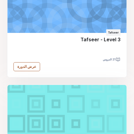
Tafseer
Tafseer - Level 3
21 الدروس
عرض الدورة